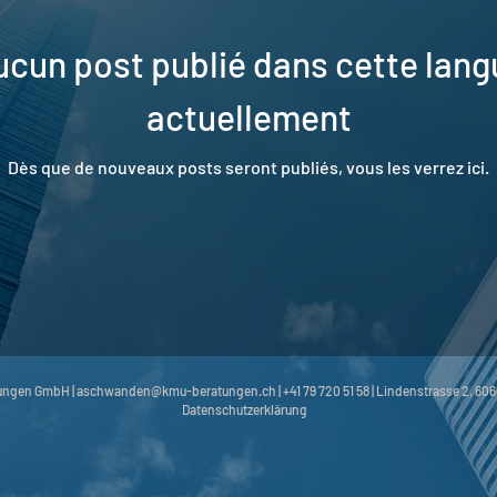
ucun post publié dans cette lang
actuellement
Dès que de nouveaux posts seront publiés, vous les verrez ici.
tungen GmbH |
aschwanden@kmu-beratungen.ch
|
+41 79 720 51 58
|
Lindenstrasse 2, 60
Datenschutzerklärung