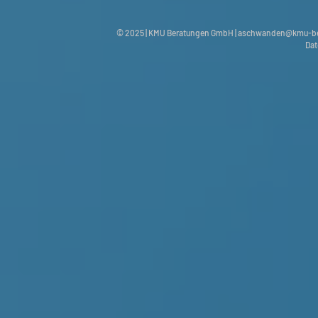
© 2025 | KMU Beratungen GmbH |
aschwanden@kmu-be
Dat