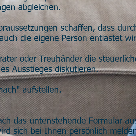
ngen abgleichen.
Voraussetzungen schaffen, dass durc
 auch die eigene Person entlastet wir
ater oder Treuhänder die steuerlic
s Ausstieges diskutieren.
nach" aufstellen.
fach das untenstehende Formular au
rd sich bei Ihnen persönlich melden