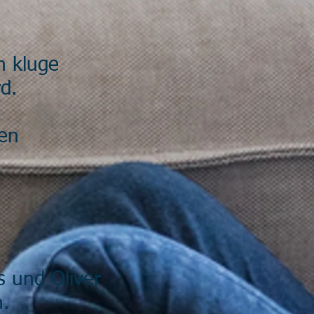
h kluge
d.
hen
s und Oliver
.