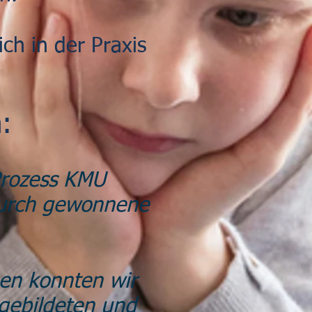
ich in der Praxis
:
Prozess KMU
durch gewonnene
gen konnten wir
gebildeten und