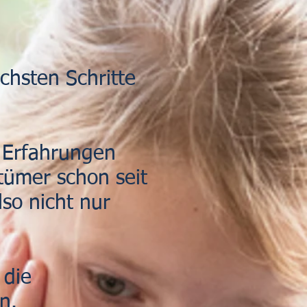
chsten Schritte
e Erfahrungen
tümer schon seit
so nicht nur
 die
n.