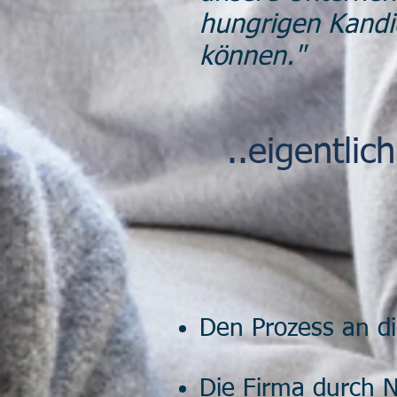
hungrigen Kandid
können."
..eigentli
Den Prozess an d
Die Firma durch N