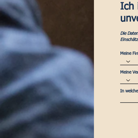
Ich 
unv
Die Daten
Einschät
Meine Fir
Meine Ver
In welche