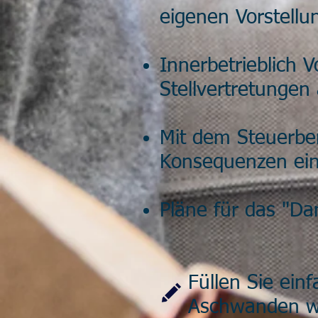
eigenen Vorstellu
Innerbetrieblich 
Stellvertretungen
Mit dem Steuerber
Konsequenzen eine
Pläne für das "Da
Füllen Sie ein
Aschwanden wi