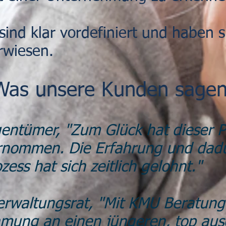
sind klar vordefiniert und haben s
erwiesen.
Was unsere Kunden sagen
igentümer, "Zum Glück hat dieser 
rnommen. Die Erfahrung und da
zess hat sich zeitlich gelohnt."
Verwaltungsrat, "Mit KMU Beratun
mung an einen jüngeren, top aus