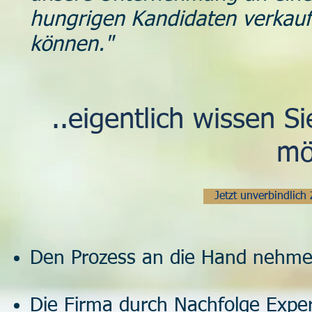
hungrigen Kandidaten verkaufe
können."
..eigentlich wissen S
mö
Jetzt unverbindlic
Den Prozess an die Hand nehme
Die Firma durch Nachfolge Expe