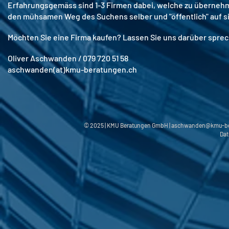
Erfahrungsgemäss sind 1-3 Firmen dabei, welche zu übernehmen
den mühsamen Weg des Suchens selber und "öffentlich" auf s
Möchten Sie eine Firma kaufen? Lassen Sie uns darüber spre
Oliver Aschwanden / 079 720 51 58
aschwanden(at)kmu-beratungen.ch
© 2025 | KMU Beratungen GmbH |
aschwanden@kmu-be
Dat