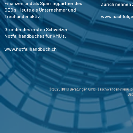
Finanzen und als Sparringpartner des
Zürich nennen
CEO‘s. Heute als Unternehmer und
Treuhänder aktiv.
www.nachfolg
Gründer des ersten Schweizer
Notfallhandbuches für KMU's.
www.notfallhandbuch.ch
© 2025 | KMU Beratungen GmbH |
aschwanden@kmu-be
Dat