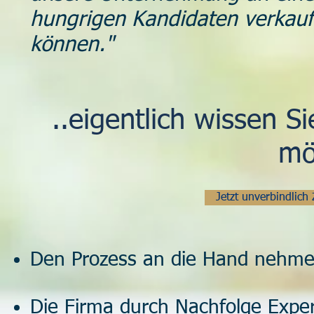
hungrigen Kandidaten verkaufe
können."
..eigentlich wissen S
mö
Jetzt unverbindlic
Den Prozess an die Hand nehme
Die Firma durch Nachfolge Expe