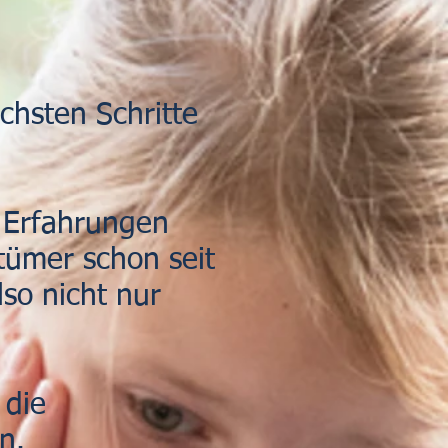
chsten Schritte
e Erfahrungen
tümer schon seit
so nicht nur
 die
n.