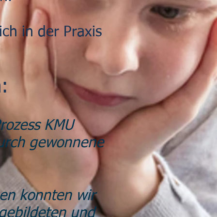
ich in der Praxis
:
Prozess KMU
durch gewonnene
gen konnten wir
gebildeten und