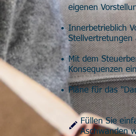
eigenen Vorstellu
Innerbetrieblich 
Stellvertretungen
Mit dem Steuerber
Konsequenzen eine
Pläne für das "Da
Füllen Sie ein
Aschwanden wi