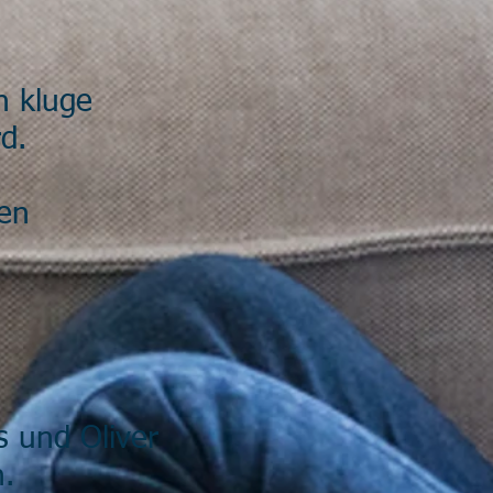
h kluge
d.
hen
s und Oliver
.