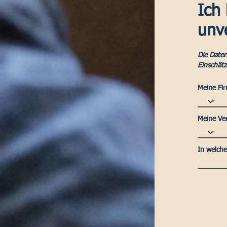
Ich 
unv
Die Daten
Einschät
Meine Fir
Meine Ver
In welche