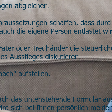
ngen abgleichen.
Voraussetzungen schaffen, dass durc
 auch die eigene Person entlastet wir
ater oder Treuhänder die steuerlic
s Ausstieges diskutieren.
nach" aufstellen.
fach das untenstehende Formular au
rd sich bei Ihnen persönlich melden