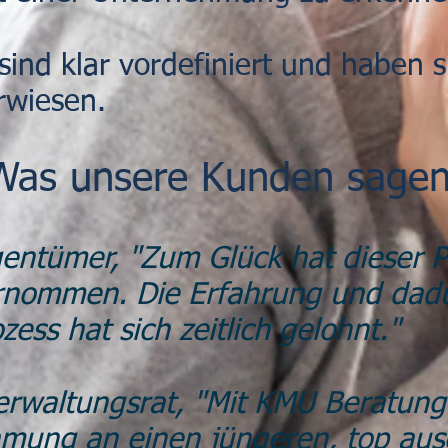
sind klar vordefiniert und haben s
erwiesen.
Was unsere Kunden sagen
igentümer, "Zum Glück hat dieser 
rnommen. Die Erfahrung und da
zess hat sich zeitlich gelohnt."
Verwaltungsrat, "Mit KMU Beratun
mung an einen jüngeren, top aus