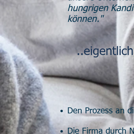
hungrigen Kandid
können."
..eigentli
Den Prozess an d
Die Firma durch N