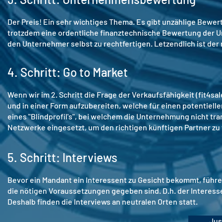
Der Preis! Ein sehr wichtiges Thema. Es gibt unzählige Bewert
trotzdem eine ordentliche finanztechnische Bewertung der U
den Unternehmer selbst zu rechtfertigen. Letzendlich ist der r
4. Schritt: Go to Market
Wenn wir im 2. Schritt die Frage der Verkaufsfähigkeit (fit4s
und in einer Form aufzubereiten, welche für einen potentiellen
eines "Blindprofil's", bei welchem die Unternehmung nicht t
Netzwerke eingesetzt, um den richtigen künftigen Partner zu 
5. Schritt: Interviews
Bevor ein Mandant ein Interessent zu Gesicht bekommt, führen
die nötigen Voraussetzungen gegeben sind. D.h. der Interess
Deshalb finden die Interviews an neutralen Orten statt.
Jus