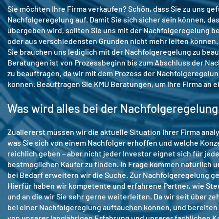
Sie möchten Ihre Firma verkaufen? Schön, dass Sie zu uns ge
Nachfolgeregelung auf. Damit Sie sich sicher sein können, da
übergeben wird, sollten Sie uns mit der Nachfolgeregelung b
oder aus verschiedensten Gründen nicht mehr leiten können.
Sie brauchen uns lediglich mit der Nachfolgeregelung zu beau
Beratungen ist von Prozessbeginn bis zum Abschluss der Nachf
zu beauftragen, da wir mit dem Prozess der Nachfolgeregelun
können. Beauftragen Sie KMU Beratungen, um Ihre Firma an 
Was wird alles bei der Nachfolgeregelun
Zuallererst müssen wir die aktuelle Situation Ihrer Firma an
was Sie sich von einem Nachfolger erhoffen und welche Konz
reichlich geben – aber nicht jeder Investor eignet sich für 
bestmöglichen Käufer zu finden. In Frage kommen natürlich 
bei Bedarf erweitern wir die Suche. Zur Nachfolgeregelung 
Hierfür haben wir kompetente und erfahrene Partner, wie Steu
und an die wir Sie sehr gerne weiterleiten. Da wir seit über ze
bei einer Nachfolgereglung auftauchen können, und bereiten 
von unserer langjährigen Erfahrung und unserer fachlichen 