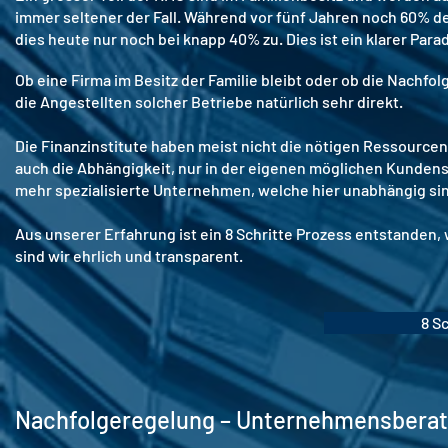
immer seltener der Fall. Während vor fünf Jahren noch 60% de
dies heute nur noch bei knapp 40% zu. Dies ist ein klarer Pa
Ob eine Firma im Besitz der Familie bleibt oder ob die Nachfo
die Angestellten solcher Betriebe natürlich sehr direkt.
Die Finanzinstitute haben meist nicht die nötigen Ressourcen
auch die Abhängigkeit, nur in der eigenen möglichen Kundens
mehr spezialisierte Unternehmen, welche hier unabhängig si
Aus unserer Erfahrung ist ein 8 Schritte Prozess entstanden, w
sind wir ehrlich und transparent.
8 S
Nachfolgeregelung – Unternehmensberate