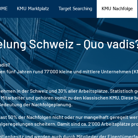
OME
KMU Marktplatz
Target Searching
KMU Nachfolge
lung Schweiz - Quo vadis
adis?
ten fünf Jahren rund 77‘000 kleine und mittlere Unternehmen (
ehmen in der Schweiz und 30% aller Arbeitsplätze. Statistisch 
 Mitarbeiter und gehören somit zu den klassischen KMU. Diese 
 Bedeutung der Nachfolgeplanung.
ast 50% der Nachfolgen nicht oder nur mangelhaft geregelt wer
lgeregelungen scheitern. Damit sind ca. 2‘000 Arbeitsplätze pro
milienbesitz und werden auch durch Mitglieder der Eigentümerfam