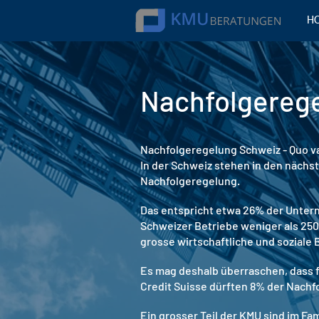
H
Nachfolgerege
Nachfolgeregelung Schweiz - Quo v
In der Schweiz stehen in den nächs
Nachfolgeregelung.
Das entspricht etwa 26% der Untern
Schweizer Betriebe weniger als 250
grosse wirtschaftliche und soziale
Es mag deshalb überraschen, dass f
Credit Suisse dürften 8% der Nachfo
Ein grosser Teil der KMU sind im Fa