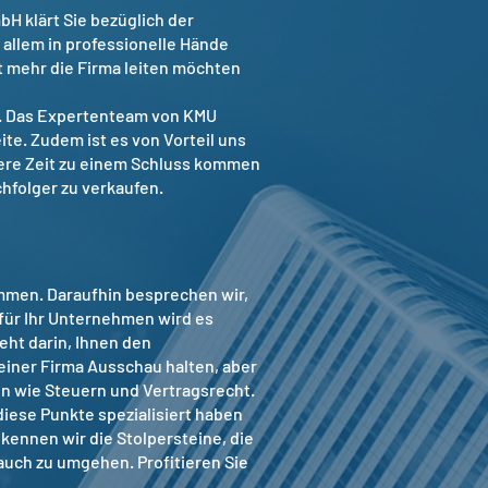
H klärt Sie bezüglich der
 allem in professionelle Hände
t mehr die Firma leiten möchten
ie. Das Expertenteam von KMU
te. Zudem ist es von Vorteil uns
zere Zeit zu einem Schluss kommen
folger zu verkaufen.
immen. Daraufhin besprechen wir,
für Ihr Unternehmen wird es
eht darin, Ihnen den
einer Firma Ausschau halten, aber
n wie Steuern und Vertragsrecht.
diese Punkte spezialisiert haben
 kennen wir die Stolpersteine, die
auch zu umgehen. Profitieren Sie