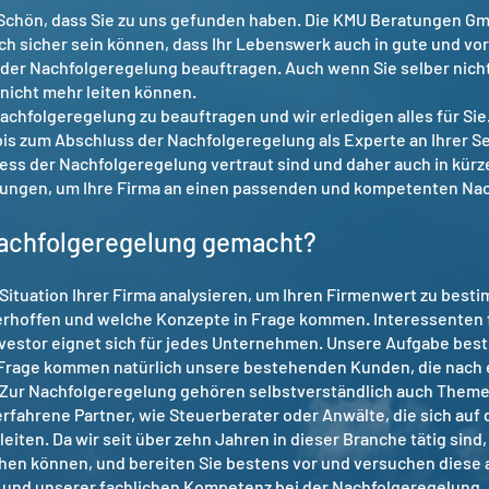
Schön, dass Sie zu uns gefunden haben. Die KMU Beratungen Gmb
ch sicher sein können, dass Ihr Lebenswerk auch in gute und vor
t der Nachfolgeregelung beauftragen. Auch wenn Sie selber nich
nicht mehr leiten können.
 Nachfolgeregelung zu beauftragen und wir erledigen alles für S
s zum Abschluss der Nachfolgeregelung als Experte an Ihrer Sei
zess der Nachfolgeregelung vertraut sind und daher auch in kür
ungen, um Ihre Firma an einen passenden und kompetenten Nach
 Nachfolgeregelung gemacht?
 Situation Ihrer Firma analysieren, um Ihren Firmenwert zu best
 erhoffen und welche Konzepte in Frage kommen. Interessenten 
Investor eignet sich für jedes Unternehmen. Unsere Aufgabe best
 Frage kommen natürlich unsere bestehenden Kunden, die nach 
. Zur Nachfolgeregelung gehören selbstverständlich auch Theme
fahrene Partner, wie Steuerberater oder Anwälte, die sich auf 
leiten. Da wir seit über zehn Jahren in dieser Branche tätig sind,
hen können, und bereiten Sie bestens vor und versuchen diese 
g und unserer fachlichen Kompetenz bei der Nachfolgeregelung.