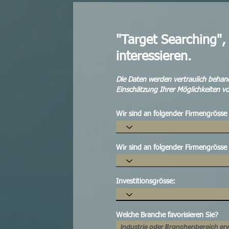
"Target Searching",
interessieren.
Die Daten werden vertraulich behande
Einschätzung Ihrer Möglichkeiten 
Wir sind an folgender Firmengrösse 
Wir sind an folgender Firmengrösse i
Investitionsgrösse:
Welche Branche favorisieren Sie?