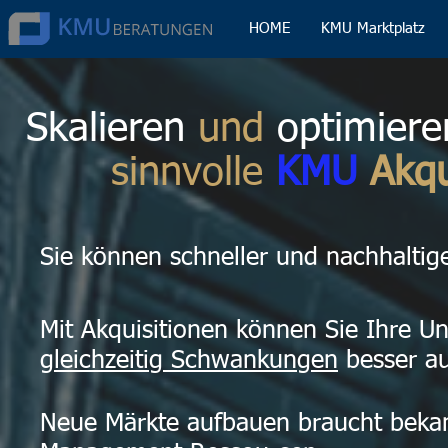
HOME
KMU Marktplatz
Skalieren
und
optimier
sinnvolle
KMU
Akqu
Sie können schneller und nachhaltig
Mit Akquisitionen können Sie Ihre U
gleichzeitig Schwankungen
besser au
Neue Märkte aufbauen braucht bekan