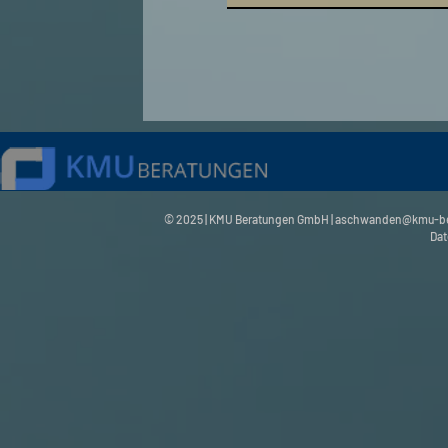
© 2025 | KMU Beratungen GmbH |
aschwanden@kmu-be
Dat