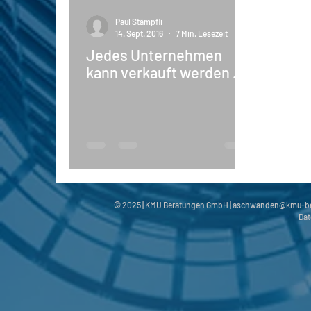
Paul Stämpfli
14. Sept. 2016
7 Min. Lesezeit
Jedes Unternehmen
kann verkauft werden ...
© 2025 | KMU Beratungen GmbH |
aschwanden@kmu-be
Dat